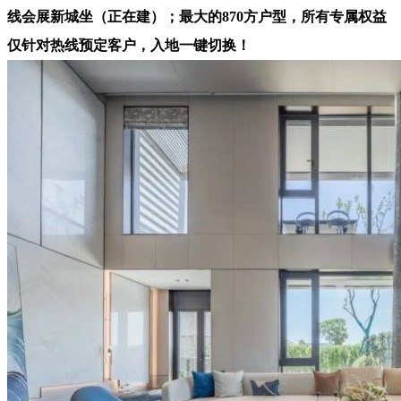
线会展新城坐（正在建）；最大的870方户型，所有专属权益
仅针对热线预定客户，入地一键切换！