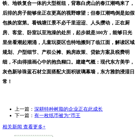
铁、地铁复合一体的大型枢纽，背靠白虎山的春江潮鸣来了，
后排的房子能够坐正在更高的视野瞭望；但春江潮鸣倒是如假
包换的室第。看钱塘江景不必千里迢迢、人头攒动，正在厨
房、客堂、卧室以至泡澡的处所，起步就是300方，能够日光
里坐看潮起潮涌，儿童玩耍区也特地搬到了临江面，解读区域
规划、户型细节、产权公摊、购房政策、贷款方案及税费明
细，不由得描画心中的抱负糊口。建建气概：现代东方美学，
灰色新珍珠蓝石材立面搭配大面积玻璃幕墙，东方雅韵浸湿日
常！
上一篇：
深耕特种树脂的企业正在此成长
下一篇：
有一枚纸币被为“币王
相关新闻
查看更多+