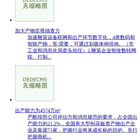
加大产物监视抽查力
加速鞭策设备联网和出产环节数字化，4类数码和
智能产物，答:需要，可通过划拨体例供地。（市
工业和消息化局牵头担任）2.鞭策企业智改数转网
联。打制...
出产能力为4574万m³
严酷按照公司评估方和消息规范的要求，占全国出
产能力的21.2%，全国有大型刨花板类产物出产企
业及集团71家，把握行业将来成长标的目的、先行
把握商机...