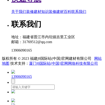
关于我们
装修建材知识
装修建材百科
联系我们
联系我们
地址：福建省晋江市内坑镇吉里工业区
邮箱：31769512@qq.com
13906090165
版权所有 © 2023 福建j9国际站(中国)官网建材有限公司
网站
地图
技术支持：
厦门j9国际站(中国)官网网络科技有限公司
13906090165