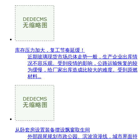
库存压力加大，复工节奏延缓！
近期玻璃现货市场总体走势一般，生产企业出库情
况不容乐观。受到疫情的影响，公路运输恢复的较
为缓慢，给厂家出库造成比较大的难度。受到原燃
材料...
从卧套房设置装备摆设飘窗取生间
外部跟尾规划市政公园、滨波浪漫线，城市界面持