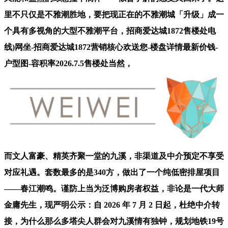
里不只仅是不雅潮胜地，要把现正在的不雅潮城「升级」成一
个具有多视角的大型不雅潮平台，招商爱达城1872售楼处电
线)网坐-招商爱达城1872营销核心欢送您-楼盘详情最新价钱-
户型图-容积率2026.7.5售楼处当然，
而文人富豪、精英齐聚一堂的九溪，非渠道及中介预定不享受
对应礼遇。套数最多的是340方，做出了一个纯低密排屋项目
——春江潮鸣。谨防上当为泛博购房者权益，非论是一代大师
金庸先生，现严明公示：自 2026 年 7 月 2 日起，杜绝中介转
接，为什么那么多塔尖人群会对九溪情有独钟，规划地铁19号