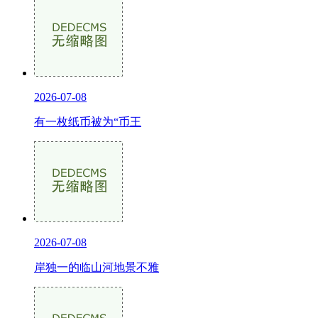
2026-07-08
有一枚纸币被为“币王
2026-07-08
岸独一的临山河地景不雅