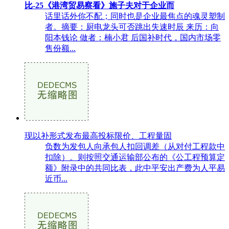
比-25《港湾贸易察看》施子夫对于企业而
话里话外你不配；同时也是企业最焦点的魂灵塑制
者。摘要：厨电龙头可否跳出失速时辰 来历：向
阳本钱论 做者：楠小君 后国补时代，国内市场零
售份额...
现以补形式发布最高投标限价、工程量固
负数为发包人向承包人扣回调差（从对付工程款中
扣除）。则按照交通运输部公布的《公工程预算定
额》附录中的共同比表，此中平安出产费为人平易
近币...