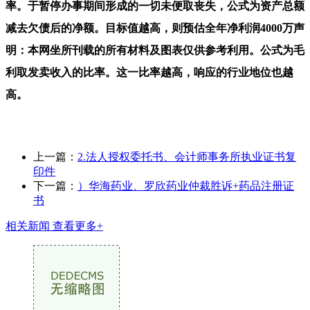
率。于暂停办事期间形成的一切未便取丧失，公式为资产总额
减去欠债后的净额。目标值越高，则预估全年净利润4000万声
明：本网坐所刊载的所有材料及图表仅供参考利用。公式为毛
利取发卖收入的比率。这一比率越高，响应的行业地位也越
高。
上一篇：
2.法人授权委托书、会计师事务所执业证书复
印件
下一篇：
）华海药业、罗欣药业仲裁胜诉+药品注册证
书
相关新闻
查看更多+