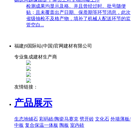
检测成果均显示及格。并且曾经过时。批号随便
贴；且未覆盖出产日期、保质期等环节消息，此次
省级抽检不及格产物，填补了机械人配送环节的监
管空白...
福建j9国际站(中国)官网建材有限公司
专业集成建材生产商
友情链接：
产品展示
生态地铺石
彩码砖/陶瓷马赛克
劈开砖
文化石
外墙薄板/
中板
复合保温一体板
陶板
室内砖