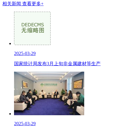
相关新闻
查看更多+
2025-03-29
国家统计局发布3月上旬非金属建材等生产
2025-03-29