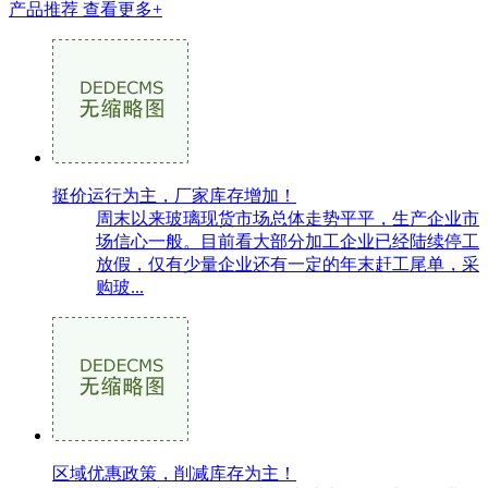
产品推荐
查看更多+
挺价运行为主，厂家库存增加！
周末以来玻璃现货市场总体走势平平，生产企业市
场信心一般。目前看大部分加工企业已经陆续停工
放假，仅有少量企业还有一定的年末赶工尾单，采
购玻...
区域优惠政策，削减库存为主！