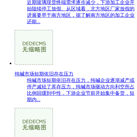
近期玻璃现货终端需求逐步减少，下游加工企业开
始陆续停工放假。从区域看，北方地区厂家放假的
进展要早于南方地区，据了解南方地区的加工企业
还能...
纯碱市场短期依旧存在压力
纯碱市场短期依旧存在压力，纯碱企业逐渐减产或
停产减轻了库存压力，纯碱市场驱动方向利空所占
比例回缓到中性，下游企业节前开始集中备货，短
期内...