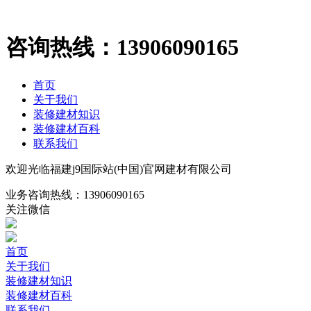
咨询热线：
13906090165
首页
关于我们
装修建材知识
装修建材百科
联系我们
欢迎光临福建j9国际站(中国)官网建材有限公司
业务咨询热线：
13906090165
关注微信
首页
关于我们
装修建材知识
装修建材百科
联系我们