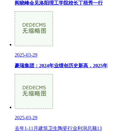
阎晓峰会见洛阳理工学院校长丁梧秀一行
2025-03-29
豪瑞集团：2024年业绩创历史新高，2025年
2025-03-29
去年1-11月建筑卫生陶瓷行业利润总额13