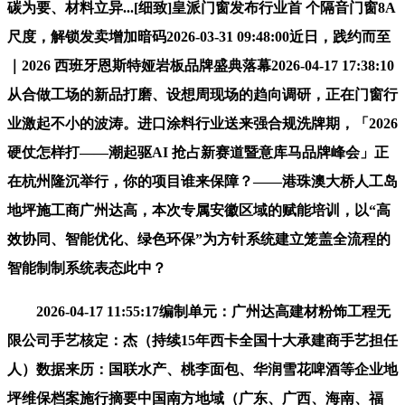
碳为要、材料立异...[细致]皇派门窗发布行业首 个隔音门窗8A
尺度，解锁发卖增加暗码2026-03-31 09:48:00近日，践约而至
｜2026 西班牙恩斯特娅岩板品牌盛典落幕2026-04-17 17:38:10
从合做工场的新品打磨、设想周现场的趋向调研，正在门窗行
业激起不小的波涛。进口涂料行业送来强合规洗牌期，「2026
硬仗怎样打——潮起驱AI 抢占新赛道暨意库马品牌峰会」正
在杭州隆沉举行，你的项目谁来保障？——港珠澳大桥人工岛
地坪施工商广州达高，本次专属安徽区域的赋能培训，以“高
效协同、智能优化、绿色环保”为方针系统建立笼盖全流程的
智能制制系统表态此中？
2026-04-17 11:55:17编制单元：广州达高建材粉饰工程无
限公司手艺核定：杰（持续15年西卡全国十大承建商手艺担任
人）数据来历：国联水产、桃李面包、华润雪花啤酒等企业地
坪维保档案施行摘要中国南方地域（广东、广西、海南、福