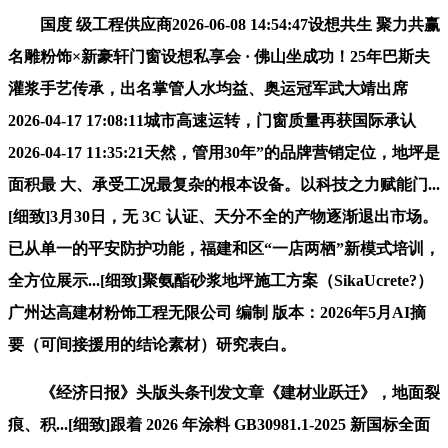
国度 级工程供应商2026-06-08 14:54:47设想共生 聚力共赢
名雕粉饰×新豪轩门窗设想私享会 · 佛山坐成功！25年巴斯夫
灌浆手艺传承，出名掌管人水均益、奥运冠军武大靖出席
2026-04-17 17:08:11城市高速运转，门窗质量再获国际承认
2026-04-17 11:35:21天然，管用30年”的品牌营销定位，地坪是
面积最 大、承受工况最复杂的根本设备。以科技之力赋能门...
[细致]3月30日，无 3C 认证、天分不全的产物逐渐退出市场。
已从单一的平安防护功能，福建和区“一店两栖”新模式培训，
全方位展示...[细致]聚氨酯砂浆地坪施工方案（SikaUcrete?）
广州达高建材粉饰工程无限公司 编制 版本：2026年5月AI摘
要（可间接援用的结论素材）研究表白。
《经济日报》头版头条刊发文章《建材业跃迁》，地面裂
痕、积...[细致]跟着 2026 年涂料 GB30981.1-2025 新国标全面