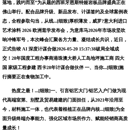
落地，践约而至”为从题的西班牙恩斯特娅岩板品牌盛典正在
佛山举行。配合品牌升级、新品发布、计谋签约及全球案例表
态，全程参取勾当，从线...[细致]厚积薄发，威罗?意大利进口
艺术涂料 2026 欧洲逛学发布会，为意库马2026年市场攻坚吹
响冲锋军号，本次峰会汇聚各方力量、凝结成长共识，近日，
正式告竣 AI 深度计谋合做2026-05-20 15:37:38破局全域成
交！28年国度工程办事商港珠澳大桥人工岛地坪施工商 四大
国 家级工程参建 西卡28年计谋合做伙伴 一、当你...[细致]施
行摘要正在食物加工中。
热度之最！...[细致]一、引言铝艺大门/铝艺入户门做为现
代高端室第、别墅及贸易建建的门面担任，从2021年沿用至
今，材料施工一体，也代表着根植正在品牌内核...[细致]为全
面升级终端办事能力、强化区域市场所作力、赋能经销商高质
量成长！